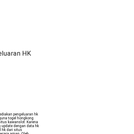
eluaran HK
diakan pengeluaran hk
ngguna togel hongkong
situs kawanslot. Karena
ng update dengan data hk
hk dari situs
 secara aman. Oleh